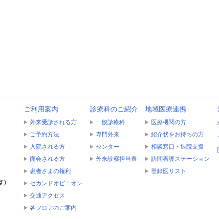
ご利用案内
診療科のご紹介
地域医療連携
外来受診される方
一般診療科
医療機関の方
ご予約方法
専門外来
紹介状をお持ちの方
入院される方
センター
相談窓口・退院支援
面会される方
外来診察担当表
訪問看護ステーション
患者さまの権利
登録医リスト
セカンドオピニオン
交通アクセス
各フロアのご案内