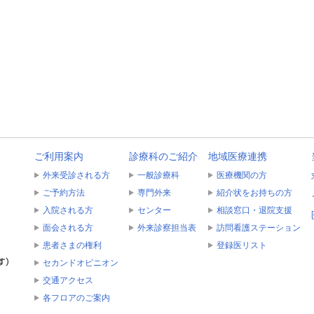
ご利用案内
診療科のご紹介
地域医療連携
外来受診される方
一般診療科
医療機関の方
ご予約方法
専門外来
紹介状をお持ちの方
入院される方
センター
相談窓口・退院支援
面会される方
外来診察担当表
訪問看護ステーション
患者さまの権利
登録医リスト
セカンドオピニオン
交通アクセス
各フロアのご案内