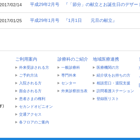
平成29年2月号 『「節分」の献立とお誕生日のデザー
2017/02/14
平成29年1月号 『1月1日 元旦の献立』
2017/01/25
ご利用案内
診療科のご紹介
地域医療連携
外来受診される方
一般診療科
医療機関の方
ご予約方法
専門外来
紹介状をお持ちの方
入院される方
センター
相談窓口・退院支援
面会される方
外来診察担当表
訪問看護ステーション
患者さまの権利
登録医リスト
セカンドオピニオン
交通アクセス
各フロアのご案内