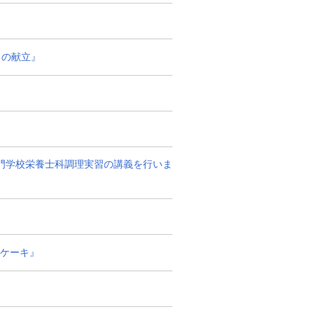
司の献立』
専門学校栄養士科調理実習の講義を行いま
ーケーキ』